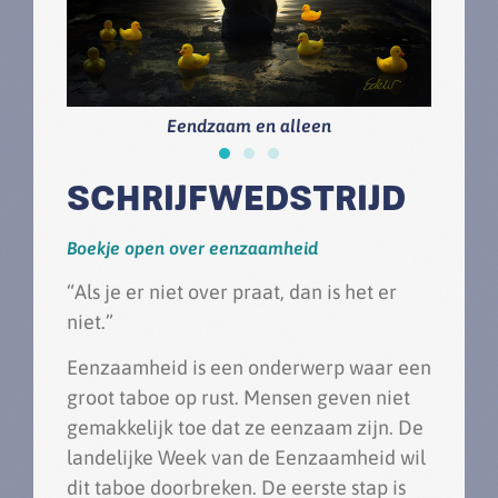
Eendzaam en alleen
SCHRIJFWEDSTRIJD
Boekje open over eenzaamheid
“Als je er niet over praat, dan is het er
niet.”
Eenzaamheid is een onderwerp waar een
groot taboe op rust. Mensen geven niet
gemakkelijk toe dat ze eenzaam zijn. De
landelijke Week van de Eenzaamheid wil
dit taboe doorbreken. De eerste stap is