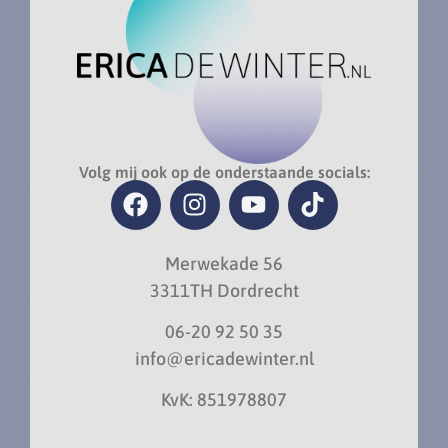
Volg mij ook op de onderstaande socials:
Merwekade 56
3311TH Dordrecht
06-20 92 50 35
info@ericadewinter.nl
KvK: 851978807