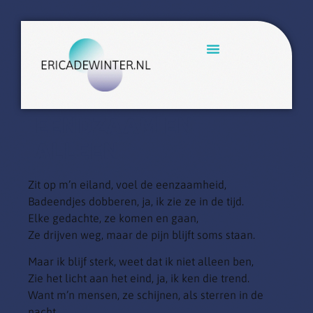
EENDZAAM EN
ALLEEN
Zit op m’n eiland, voel de eenzaamheid,
Badeendjes dobberen, ja, ik zie ze in de tijd.
Elke gedachte, ze komen en gaan,
Ze drijven weg, maar de pijn blijft soms staan.
Maar ik blijf sterk, weet dat ik niet alleen ben,
Zie het licht aan het eind, ja, ik ken die trend.
Want m’n mensen, ze schijnen, als sterren in de
nacht,