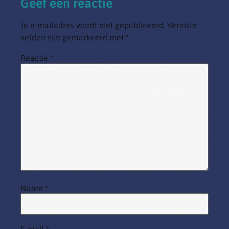
Geef een reactie
Je e-mailadres wordt niet gepubliceerd.
Vereiste
velden zijn gemarkeerd met
*
Reactie
*
Naam
*