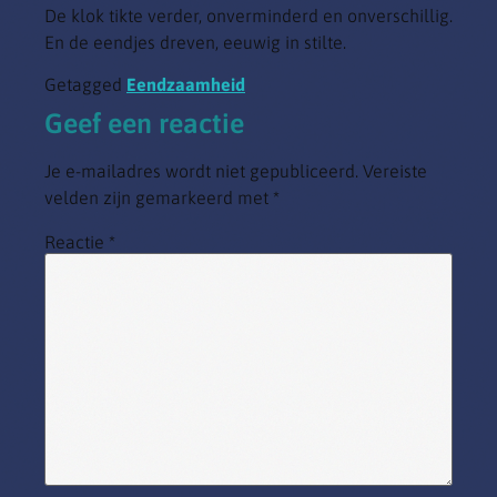
De klok tikte verder, onverminderd en onverschillig.
En de eendjes dreven, eeuwig in stilte.
Getagged
Eendzaamheid
Geef een reactie
Je e-mailadres wordt niet gepubliceerd.
Vereiste
velden zijn gemarkeerd met
*
Reactie
*