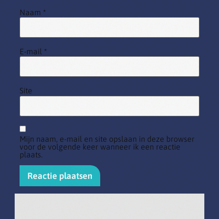
Naam
*
E-mail
*
Site
Mijn naam, e-mail en site opslaan in deze browser
voor de volgende keer wanneer ik een reactie
plaats.
Alternative: