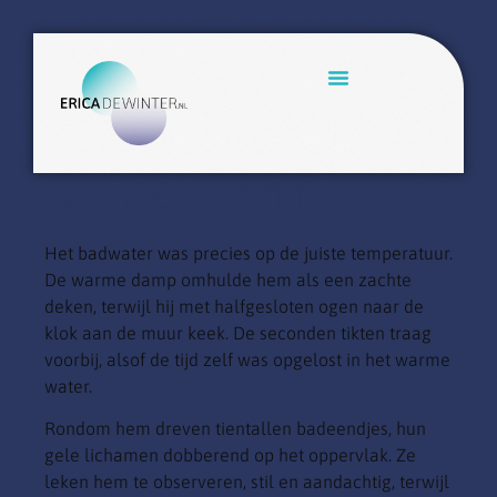
EENDZAAMHEID
Het badwater was precies op de juiste temperatuur.
De warme damp omhulde hem als een zachte
deken, terwijl hij met halfgesloten ogen naar de
klok aan de muur keek. De seconden tikten traag
voorbij, alsof de tijd zelf was opgelost in het warme
water.
Rondom hem dreven tientallen badeendjes, hun
gele lichamen dobberend op het oppervlak. Ze
leken hem te observeren, stil en aandachtig, terwijl