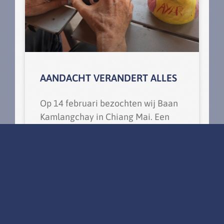
AANDACHT VERANDERT ALLES
Op 14 februari bezochten wij Baan
Kamlangchay in Chiang Mai. Een
plek die mij diep geraakt heeft. Niet
alleen als maker van Dobby, maar
vooral als mens. Baan Kamlangchay
is een bijzondere zorggemeenschap
voor mensen met dementie in
Thailand. Opgericht door Martin
Woodtli, die al bijna 25 jaar in