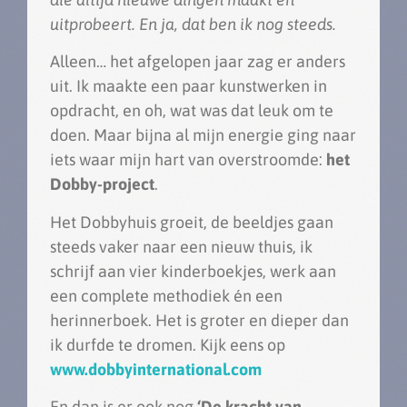
uitprobeert. En ja, dat ben ik nog steeds.
Alleen… het afgelopen jaar zag er anders
uit. Ik maakte een paar kunstwerken in
opdracht, en oh, wat was dat leuk om te
doen. Maar bijna al mijn energie ging naar
iets waar mijn hart van overstroomde:
het
Dobby-project
.
Het Dobbyhuis groeit, de beeldjes gaan
steeds vaker naar een nieuw thuis, ik
schrijf aan vier kinderboekjes, werk aan
een complete methodiek én een
herinnerboek. Het is groter en dieper dan
ik durfde te dromen. Kijk eens op
www.dobbyinternational.com
En dan is er ook nog
‘De kracht van